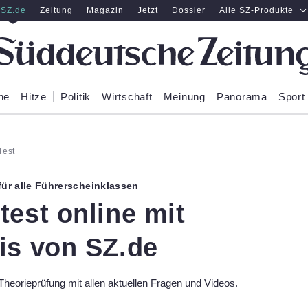
SZ.de
Zeitung
Magazin
Jetzt
Dossier
Alle SZ-Produkte
ne
Hitze
Politik
Wirtschaft
Meinung
Panorama
Sport
Test
ür alle Führerscheinklassen
test online mit
is von SZ.de
Theorieprüfung mit allen aktuellen Fragen und Videos.